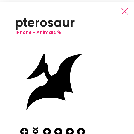
pterosaur
iPhone -
Animals
Iphone Animals Icons
Free Pack
Full Pack
(Full: all source files and all PNG sizes)